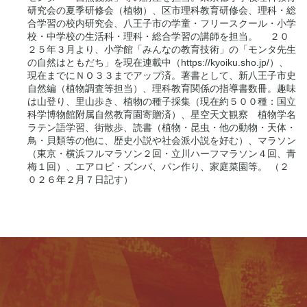
研究会の夏季研修会（植物）、区市理科教育研修会、理科・総
合学習の校内研究会、八王子市の学童・フリースクール・小学
校・中学校の生活科・理科・総合学習の講師を担当。 ２０
２５年３月より、小学館「みんなの教育技術」の「モンタ先生
の自然はともだち」を現在連載中（https://kyoiku.sho.jp/）、
現在までにＮＯ３３までアップ済。著書として、新八王子市史
自然編（植物調査等担当）、理科教育関係の指導書数冊。趣味
は山登り、里山歩き、植物の種子採集（現在約５００種：国立
科学博物館附属自然教育園寄贈済）、星空天文観察 植物学名
ラテン語学習、街散歩、読書（植物・昆虫・他の動物・天体・
鳥・貝類等の他に、歴史小説や社会派小説を好む）、マラソン
（東京・横浜フルマラソン２回・立川ハーフマラソン４回、青
梅１回）、エアロビ・ズンバ、パン作り、家庭菜園等。 （２
０２６年２月７日記す）