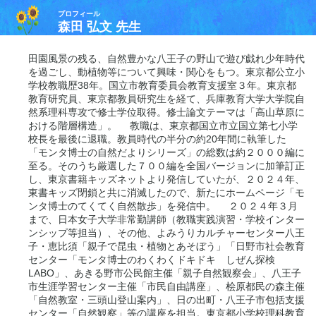
プロフィール
森田 弘文 先生
田園風景の残る、自然豊かな八王子の野山で遊び戯れ少年時代
を過ごし、動植物等について興味・関心をもつ。東京都公立小
学校教職歴38年。国立市教育委員会教育支援室３年。東京都
教育研究員、東京都教員研究生を経て、兵庫教育大学大学院自
然系理科専攻で修士学位取得。修士論文テーマは「高山草原に
おける階層構造」。 教職は、東京都国立市立国立第七小学
校長を最後に退職。教員時代の半分の約20年間に執筆した
「モンタ博士の自然だよりシリーズ」の総数は約２０００編に
至る。そのうち厳選した７００編を全国バージョンに加筆訂正
し、東京書籍キッズネットより発信していたが、２０２４年、
東書キッズ閉鎖と共に消滅したので、新たにホームページ「モ
ンタ博士のてくてく自然散歩」を発信中。 ２０２４年３月
まで、日本女子大学非常勤講師（教職実践演習・学校インター
ンシップ等担当）、その他、よみうりカルチャーセンター八王
子・恵比須「親子で昆虫・植物とあそぼう」「日野市社会教育
センター「モンタ博士のわくわくドキドキ しぜん探検
LABO」、あきる野市公民館主催「親子自然観察会」、八王子
市生涯学習センター主催「市民自由講座」、桧原都民の森主催
「自然教室・三頭山登山案内」、日の出町・八王子市包括支援
センター「自然観察」等の講座を担当。東京都小学校理科教育